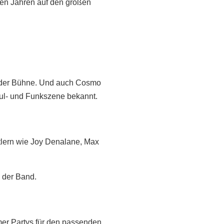
elen Jahren auf den großen
der Bühne. Und auch Cosmo
oul- und Funkszene bekannt.
tlern wie
Joy Denalane, Max
 der Band.
mer Partys für den passenden