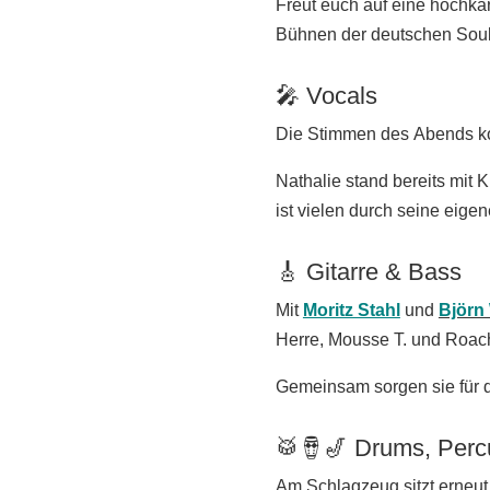
Freut euch auf eine hochkar
Bühnen der deutschen Soul-
🎤 Vocals
Die Stimmen des Abends 
Nathalie stand bereits mit 
ist vielen durch seine eig
🎸 Gitarre & Bass
Mit
Moritz Stahl
und
Björn
Herre, Mousse T. und Roac
Gemeinsam sorgen sie für 
🥁🪘🎷 Drums, Perc
Am Schlagzeug sitzt erneu