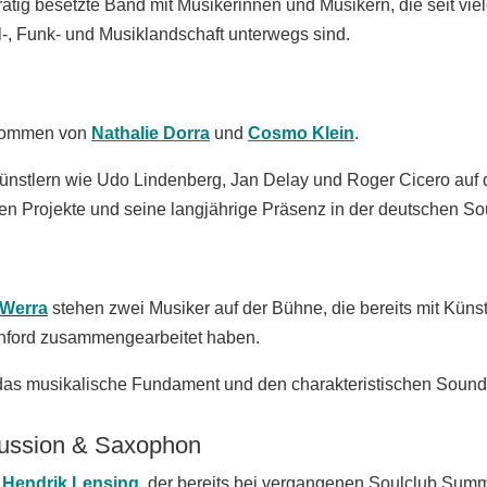
ätig besetzte Band mit Musikerinnen und Musikern, die seit vi
, Funk- und Musiklandschaft unterwegs sind.
kommen von
Nathalie Dorra
und
Cosmo Klein
.
Künstlern wie
Udo Lindenberg, Jan Delay und Roger Cicero
auf 
enen Projekte und seine langjährige Präsenz in der deutschen S
 Werra
stehen zwei Musiker auf der Bühne, die bereits mit Küns
hford
zusammengearbeitet haben.
das musikalische Fundament und den charakteristischen Sound
ussion & Saxophon
t
Hendrik Lensing
, der bereits bei vergangenen Soulclub Sum