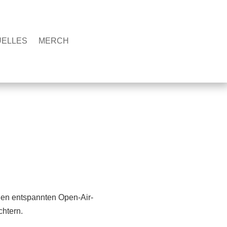
UELLES
MERCH
nen entspannten Open-Air-
chtern.