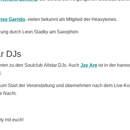
nso Garrido
, vielen bekannt als Mitglied der
Heavytones
.
etzung durch Leon Sladky am Saxophon.
ar DJs
ahren zu den Soulclub Allstar DJs. Auch
Jay Are
ist in der hann
.
 zum Start der Veranstaltung und übernehmen nach dem Live-Kon
ie Nacht.
ty mit euch!